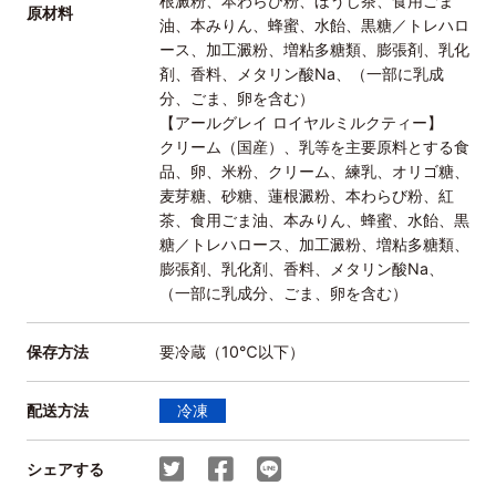
根澱粉、本わらび粉、ほうじ茶、食用ごま
原材料
油、本みりん、蜂蜜、水飴、黒糖／トレハロ
ース、加工澱粉、増粘多糖類、膨張剤、乳化
剤、香料、メタリン酸Na、（一部に乳成
分、ごま、卵を含む）
【アールグレイ ロイヤルミルクティー】
クリーム（国産）、乳等を主要原料とする食
品、卵、米粉、クリーム、練乳、オリゴ糖、
麦芽糖、砂糖、蓮根澱粉、本わらび粉、紅
茶、食用ごま油、本みりん、蜂蜜、水飴、黒
糖／トレハロース、加工澱粉、増粘多糖類、
膨張剤、乳化剤、香料、メタリン酸Na、
（一部に乳成分、ごま、卵を含む）
保存方法
要冷蔵（10℃以下）
配送方法
冷凍
シェアする