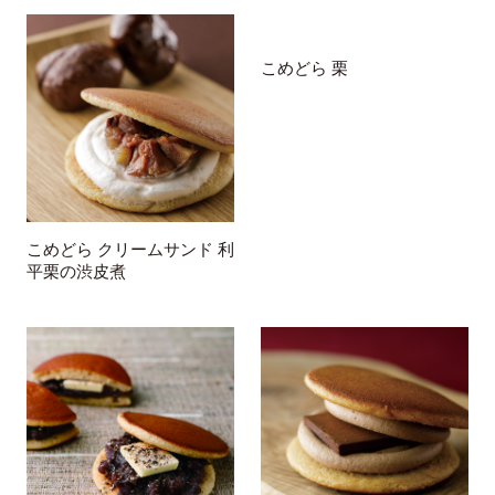
こめどら 栗
こめどら クリームサンド 利
平栗の渋皮煮