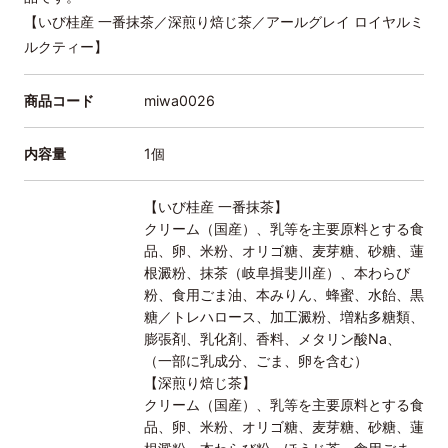
【いび桂産 一番抹茶／深煎り焙じ茶／アールグレイ ロイヤルミ
ルクティー】
商品コード
miwa0026
内容量
1個
【いび桂産 一番抹茶】
クリーム（国産）、乳等を主要原料とする食
品、卵、米粉、オリゴ糖、麦芽糖、砂糖、蓮
根澱粉、抹茶（岐阜揖斐川産）、本わらび
粉、食用ごま油、本みりん、蜂蜜、水飴、黒
糖／トレハロース、加工澱粉、増粘多糖類、
膨張剤、乳化剤、香料、メタリン酸Na、
（一部に乳成分、ごま、卵を含む）
【深煎り焙じ茶】
クリーム（国産）、乳等を主要原料とする食
品、卵、米粉、オリゴ糖、麦芽糖、砂糖、蓮