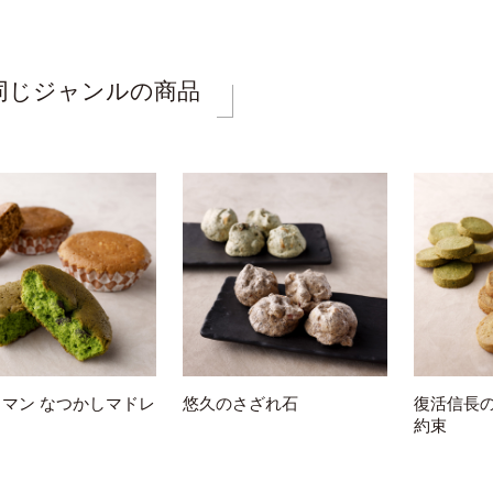
同じジャンルの商品
マン なつかしマドレ
悠久のさざれ石
復活信長の
約束