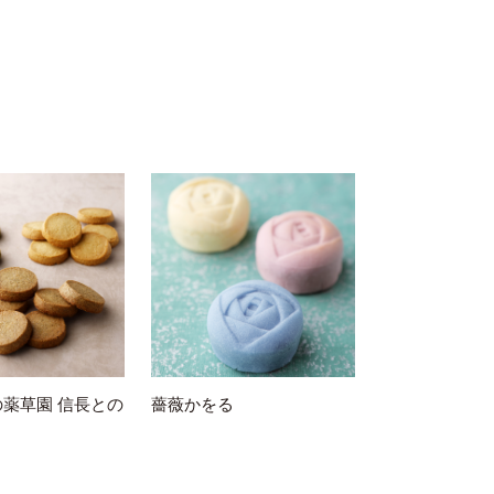
薬草園 信長との
薔薇かをる