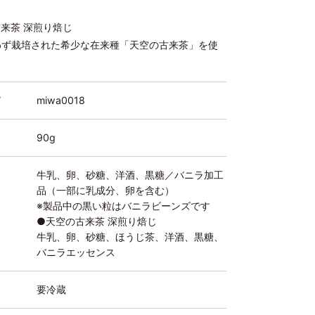
ン
来茶 深煎り焙じ
わず栽培された希少な在来種「天空の古来茶」を使
ド
miwa0018
90g
牛乳、卵、砂糖、洋酒、黒糖／バニラ加工
品（一部に乳成分、卵を含む）
※製品中の黒い粒はバニラビーンズです
●天空の古来茶 深煎り焙じ
牛乳、卵、砂糖、ほうじ茶、洋酒、黒糖、
バニラエッセンス
要冷蔵