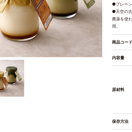
●プレー
●天空の古
農薬を使
用。
商品コー
内容量
原材料
保存方法