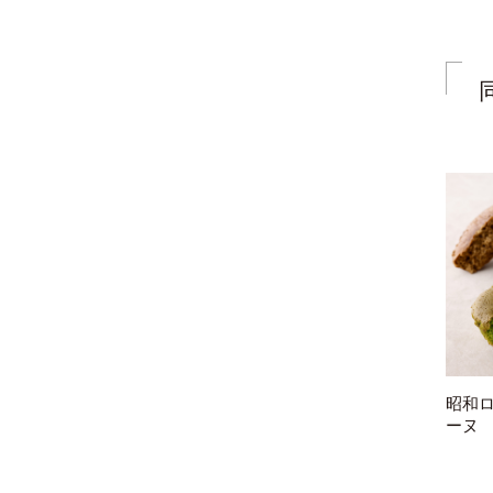
昭和ロ
ーヌ