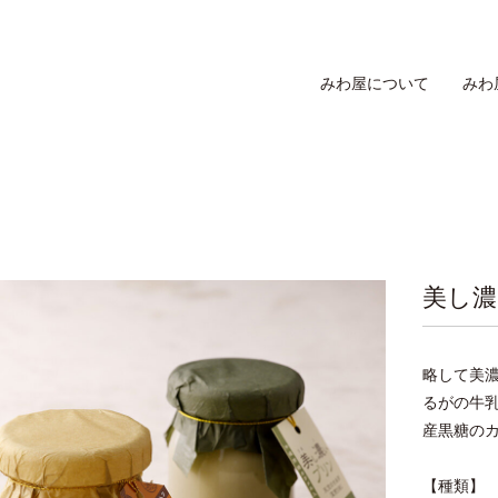
みわ屋について
みわ
美し濃
略して美
るがの牛
産黒糖の
【種類】